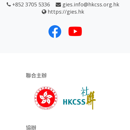
+852 3705 5336
gies.info@hkcss.org.hk
https://gies.hk
聯合主辦
協辦