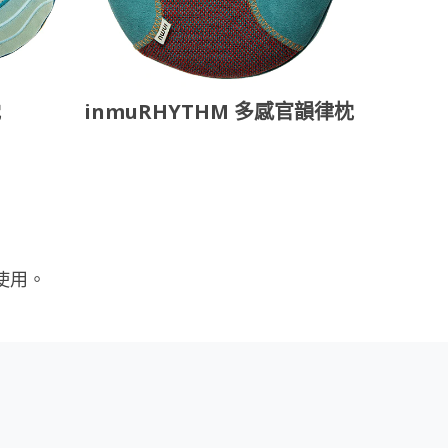
枕
inmuRHYTHM 多感官韻律枕
使用。