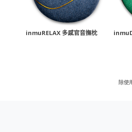
inmuRELAX 多感官音撫枕
inmu
除使