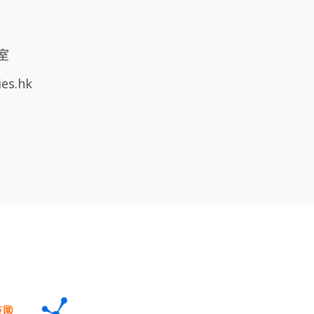
室
ies.hk