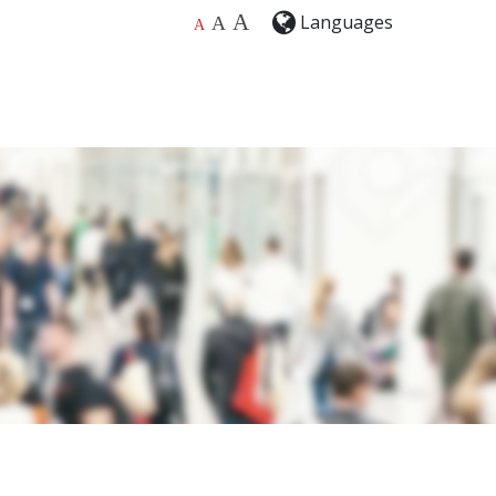
A
Languages
A
A