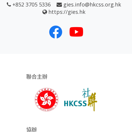
+852 3705 5336
gies.info@hkcss.org.hk
https://gies.hk
聯合主辦
協辦