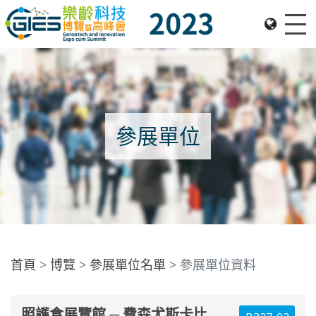
Me
Date: Expo: 23-26 Nov 2023, Venue: Hall 1A-C, HKCEC
參展單位
首頁
博覽
參展單位名單
參展單位資料
照護食展覽館 ─ 費森尤斯卡比