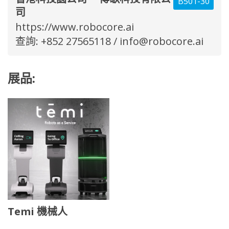
B501-30
司
https://www.robocore.ai
查詢: +852 27565118 /
info@robocore.ai
展品:
Temi 機械人