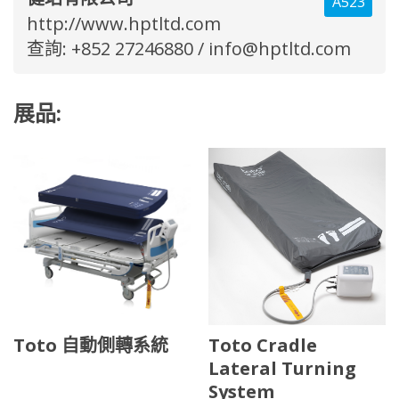
A523
http://www.hptltd.com
查詢: +852 27246880 /
info@hptltd.com
展品:
Toto 自動側轉系統
Toto Cradle
Lateral Turning
System