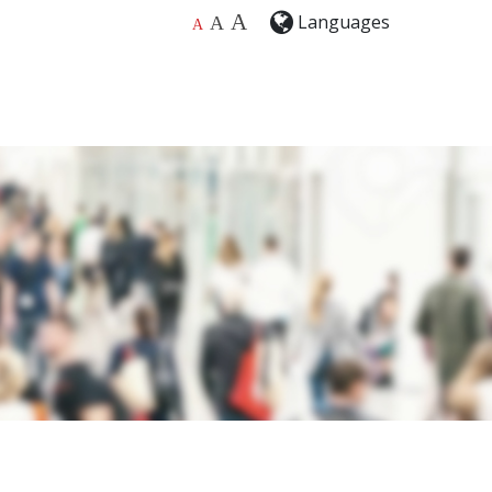
A
Languages
A
A