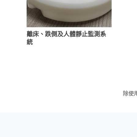
離床、跌倒及人體靜止監測系
統
除使