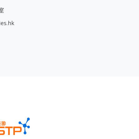
室
ies.hk