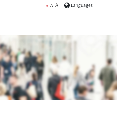
A
Languages
A
A