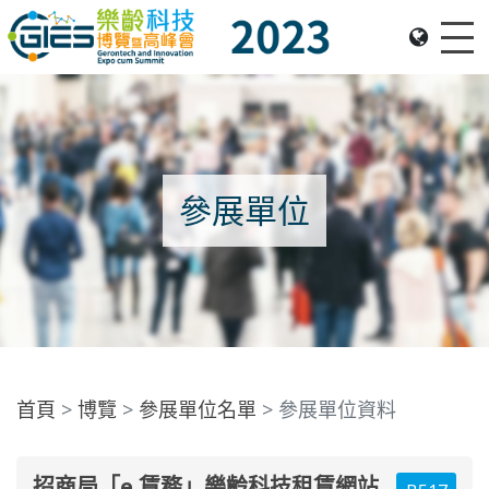
Me
Date: Expo: 23-26 Nov 2023, Venue: Hall 1A-C, HKCEC
參展單位
首頁
博覽
參展單位名單
參展單位資料
招商局「e 賃務」樂齡科技租賃網站