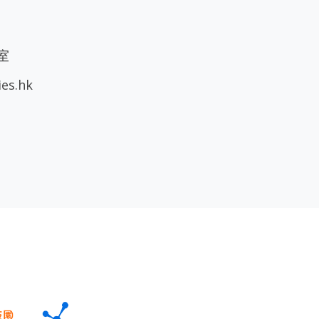
室
ies.hk