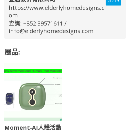
A219
https://www.elderlyhomedesigns.c
om
查詢: +852 39571611 /
info@elderlyhomedesigns.com
展品:
Moment-AI人體活動