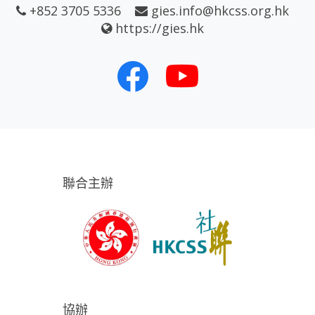
+852 3705 5336
gies.info@hkcss.org.hk
https://gies.hk
聯合主辦
協辦