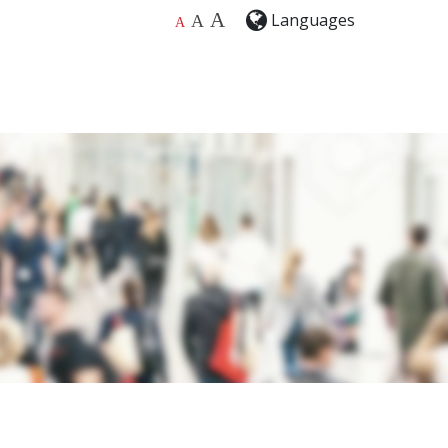
A
Languages
A
A