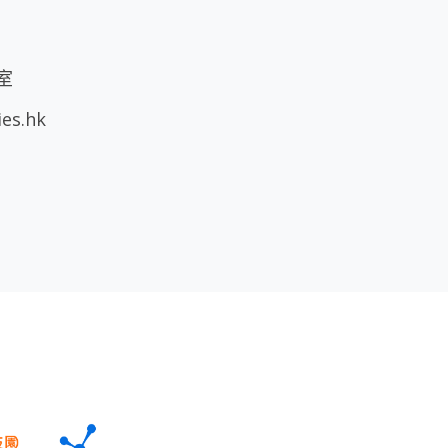
室
ies.hk