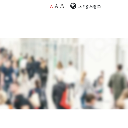
A
Languages
A
A