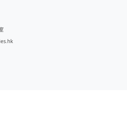
室
ies.hk